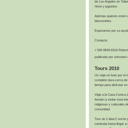
de Los Angeles en Talam
ninos y juguetes.
Ademas quienes esten in
bienvenidos.
Esperamos por su ayud
Contacto:
+ 506 8849.8316 Robert
publicado por
unknown
Tours 2010
Un viaje en bote por el 
completo dura cerca de 
tiempo para disfrutar e
Viaje a la Casa Conica d
Amubri a visitar esta in
religiosas y culturales 
comunidad.
Tour de 2 dias/1 noche 
caminata hasta llegar a