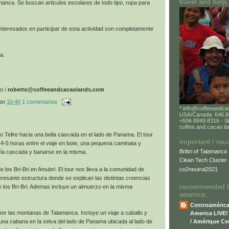
travel and help.
anca. Se buscan articulos escolares de todo tipo, ropa para
teresados en participar de esta actividad son completamente
a.
o /
roberto@coffeeandcacaolands.com
en
10:40
1 comentarios
* info@coffeeandca
USA/Canada: 646.80
+506 8849.8316 - S
coffee.and.cacao.l
rio Telire hacia una bella cascada en el lado de Panama. El tour
important / re
4-5 horas entre el viaje en bote, una pequena caminata y
Bribri of Talamanca
n la cascada y banarse en la misma.
Clean Tech Cluster 
co2neutral2021
e los Bri-Bri en Amubri. El tour nos lleva a la comunidad de
teresante estructura donde se explican las distintas creencias
recommended bl
de los Bri-Bri. Ademas incluye un almuerzo en la misma
america:
Centroamérica 
por las montanas de Talamanca. Incluye un viaje a caballo y
America LIVE! 
/ Amérique Cen
 una cabana en la selva del lado de Panama ubicada al lado de