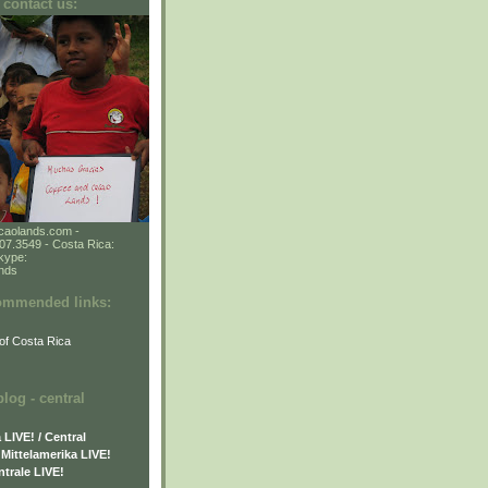
 contact us:
caolands.com -
7.3549 - Costa Rica:
kype:
ands
commended links:
of Costa Rica
og - central
LIVE! / Central
Mittelamerika LIVE!
trale LIVE!